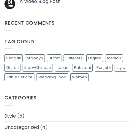
A Video Blog Post
01
Jan
RECENT COMMENTS
TAG CLOUD
Bengali
brooklyn
Buffet
Caterers
English
fashion
Gujrati
Indo-Chinese
Italian
Pakistani
Punjabi
style
Table Service
Wedding Food
women
CATEGORIES
Style
(5)
Uncategorized
(4)